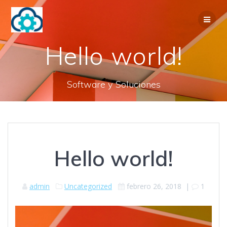
Saltar
al
contenido
Hello world!
Software y Soluciones
Hello world!
admin
Uncategorized
febrero 26, 2018
|
1