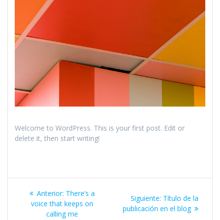
Welcome to WordPress. This is your first post. Edit or
delete it, then start writing!
Navegación
Entrada
Anterior:
There’s a
Siguiente
Siguiente:
Título de la
de
anterior:
voice that keeps on
entrada:
publicación en el blog
calling me