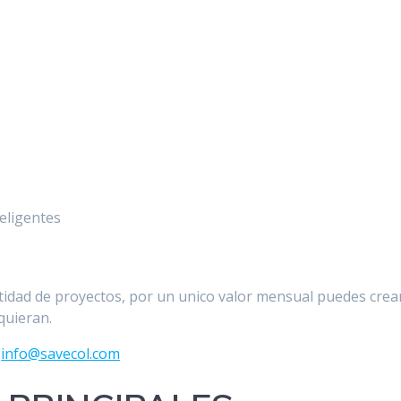
s
teligentes
tidad de proyectos, por un unico valor mensual puedes crea
quieran.
.
info@savecol.com