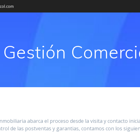
col.com
Gestión Comercia
obiliaria abarca el proceso desde la visita y contacto inicia
ntrol de las postventas y garantias, contamos con los siguie