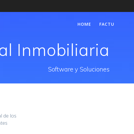
HOME
FACTU
l Inmobiliaria
Software y Soluciones
l de los
ntes